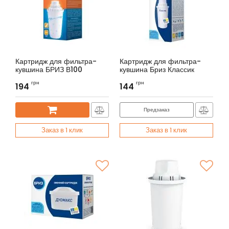
Картридж для фильтра-
Картридж для фильтра-
кувшина БРИЗ В100
кувшина Бриз Классик
Артикул:
BRK0327
Артикул:
BRK0266
грн
грн
194
144
Предзаказ
Заказ в 1 клик
Заказ в 1 клик