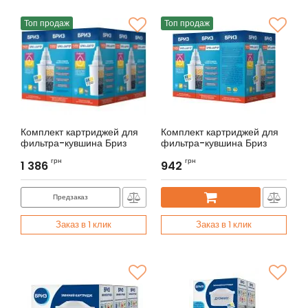
Топ продаж
Топ продаж
Комплект картриджей для
Комплект картриджей для
фильтра-кувшина Бриз
фильтра-кувшина Бриз
СТАНДАРТ+ЖЕСТКОСТЬ
СТАНДАРТ+ЖЕСТКОСТЬ
грн
грн
(5шт.)
1 386
(6шт.)
942
Артикул:
BRK0
Артикул:
BRK0
Предзаказ
Заказ в 1 клик
Заказ в 1 клик