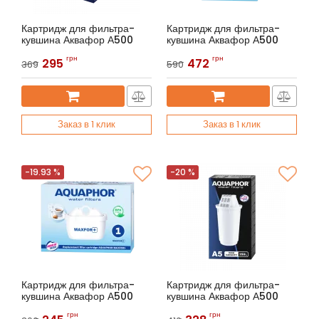
Картридж для фильтра-
Картридж для фильтра-
кувшина Аквафор А500
кувшина Аквафор А500
Артикул:
Аквафор B6
Артикул:
Аквафор MAXFOR+ (2
грн
грн
295
472
шт.)
369
590
Заказ в 1 клик
Заказ в 1 клик
-19.93 %
-20 %
Картридж для фильтра-
Картридж для фильтра-
кувшина Аквафор А500
кувшина Аквафор А500
Артикул:
Аквафор MAXFOR+
Артикул:
Аквафор A5
грн
грн