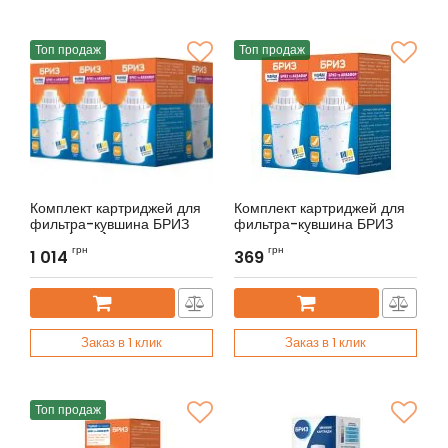
Топ продаж
Топ продаж
Комплект картриджей для
Комплект картриджей для
фильтра-кувшина БРИЗ
фильтра-кувшина БРИЗ
В100 (6шт.)
В100 (2шт.)
грн
грн
1 014
369
Артикул:
BRK0327
Артикул:
BRK0327
Заказ в 1 клик
Заказ в 1 клик
Топ продаж