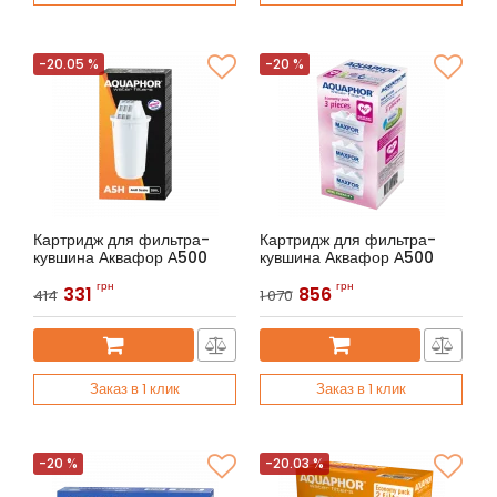
-20.05 %
-20 %
Картридж для фильтра-
Картридж для фильтра-
кувшина Аквафор А500
кувшина Аквафор А500
Артикул:
Аквафор A5Н
Артикул:
Аквафор В25 Максфор
грн
грн
331
856
Mg (3 шт.)
414
1 070
Заказ в 1 клик
Заказ в 1 клик
-20 %
-20.03 %