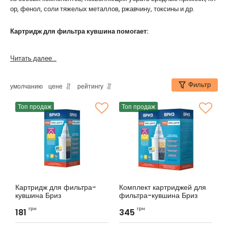
ор, фенол, соли тяжелых металлов, ржавчину, токсины и др.
Картридж для фильтра кувшина помогает:
Читать далее...
Фильтр
умолчанию
цене
рейтингу
Топ продаж
Топ продаж
Картридж для фильтра-
Комплект картриджей для
кувшина Бриз
фильтра-кувшина Бриз
СТАНДАРТ+ЖЕСТКОСТЬ
СТАНДАРТ+ЖЕСТКОСТЬ
грн
грн
181
(2шт.)
345
Артикул:
BRK0
Артикул:
BRK0