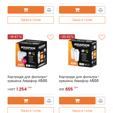
Заказ в 1 клик
Заказ в 1 клик
-19.97 %
-20.02 %
Картридж для фильтра-
Картридж для фильтра-
кувшина Аквафор А500
кувшина Аквафор А500
Артикул:
Аквафор A5Н (4 шт.)
Артикул:
Аквафор A5Н (2 шт.)
грн
грн
1 254
655
1 567
819
Заказ в 1 клик
Заказ в 1 клик