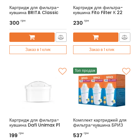
Картридж для фильтра-
Картридж для фильтра-
кувшина BRITA Classic
кувшина Fito Filter К 22
грн
грн
300
230
Заказ в 1 клик
Заказ в 1 клик
Топ продаж
Картридж для фильтра-
Комплект картриджей для
кувшина Dafi Unimax P1
фильтра-кувшина БРИЗ
В100 (3шт.)
Артикул:
K590819
грн
грн
199
537
Артикул:
BRK0327