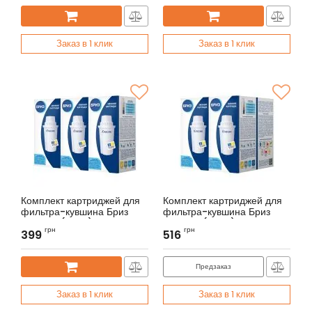
Заказ в 1 клик
Заказ в 1 клик
Комплект картриджей для
Комплект картриджей для
фильтра-кувшина Бриз
фильтра-кувшина Бриз
Классик (3 шт.)
Классик (4 шт.)
грн
грн
399
516
Артикул:
BR070032
Артикул:
BR070032
Предзаказ
Заказ в 1 клик
Заказ в 1 клик