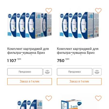
Комплект картриджей для
Комплект картриджей для
фильтра-кувшина Бриз
фильтра-кувшина Бриз
Классик (9 шт.)
Классик (6 шт.)
грн
грн
1 107
750
Артикул:
BR070032
Артикул:
BR070032
Предзаказ
Предзаказ
Заказ в 1 клик
Заказ в 1 клик