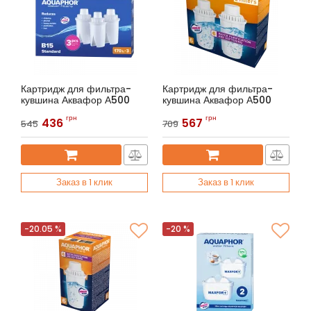
Картридж для фильтра-
Картридж для фильтра-
кувшина Аквафор А500
кувшина Аквафор А500
Артикул:
Аквафор В15 (3 шт.)
Артикул:
Аквафор B6 (2 шт.)
грн
грн
436
567
545
709
Заказ в 1 клик
Заказ в 1 клик
-20.05 %
-20 %