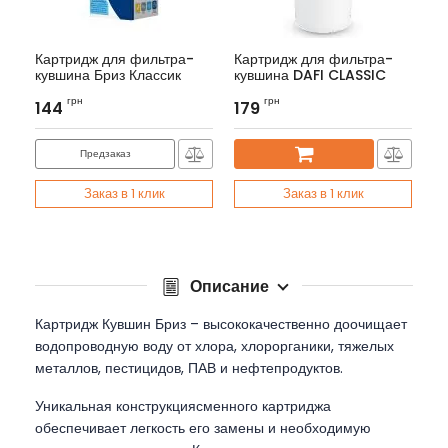
Картридж для фильтра-
Картридж для фильтра-
кувшина Бриз Классик
кувшина DAFI CLASSIC
Артикул:
BRK0266
Артикул:
K590213
грн
грн
144
179
Предзаказ
Заказ в 1 клик
Заказ в 1 клик
Описание
Картридж Кувшин Бриз – высококачественно доочищает
водопроводную воду от хлора, хлорорганики, тяжелых
металлов, пестицидов, ПАВ и нефтепродуктов.
Уникальная конструкциясменного картриджа
обеспечивает легкость его замены и необходимую