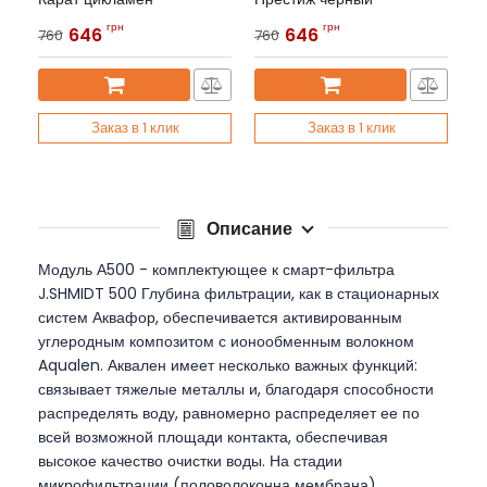
Артикул:
АКВАФОР Престиж
Артикул:
АКВАФОР Престиж
грн
грн
646
646
760
760
Заказ в 1 клик
Заказ в 1 клик
Описание
Модуль А500 - комплектующее к смарт-фильтра
J.SHMIDT 500 Глубина фильтрации, как в стационарных
систем Аквафор, обеспечивается активированным
углеродным композитом с ионообменным волокном
Aqualen. Аквален имеет несколько важных функций:
связывает тяжелые металлы и, благодаря способности
распределять воду, равномерно распределяет ее по
всей возможной площади контакта, обеспечивая
высокое качество очистки воды. На стадии
микрофильтрации (половолоконна мембрана)