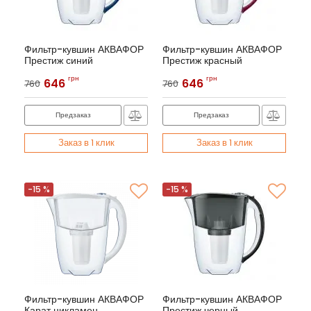
Фильтр-кувшин АКВАФОР
Фильтр-кувшин АКВАФОР
Престиж синий
Престиж красный
Артикул:
АКВАФОР Престиж
Артикул:
АКВАФОР Престиж
грн
грн
646
646
760
760
Предзаказ
Предзаказ
Заказ в 1 клик
Заказ в 1 клик
-15 %
-15 %
Фильтр-кувшин АКВАФОР
Фильтр-кувшин АКВАФОР
Карат цикламен
Престиж черный