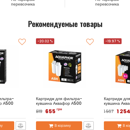
перевозчика
перевозчика
Рекомендуемые товары
-20.02 %
-19.97 %
ильтра-
Картридж для фильтра-
Картридж дл
р А500
кувшина Аквафор А500
кувшина Акв
A5Н
Артикул:
Аквафор A5Н (2 шт.)
Артикул:
Акваф
грн
655
1 25
819
1 567
ну
В корзину
В ко