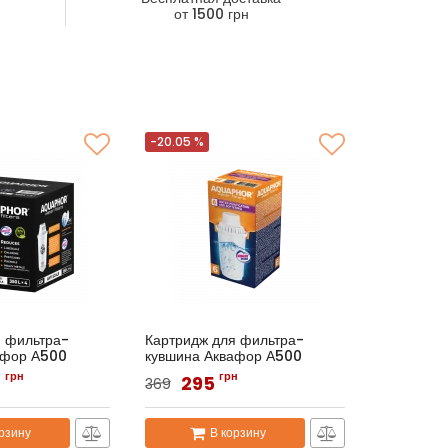
от 1500 грн
-20.05 %
я фильтра-
Картридж для фильтра-
афор А500
кувшина Аквафор А500
ор A5Н (4 шт.)
Артикул:
Аквафор B6
грн
грн
4
295
369
рзину
В корзину