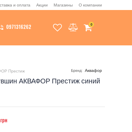
ставка и оплата
Акции
Магазины
О компании
0
0971316262
Аквафор
ОР Престиж
Бренд:
увшин АКВАФОР Престиж синий
грн