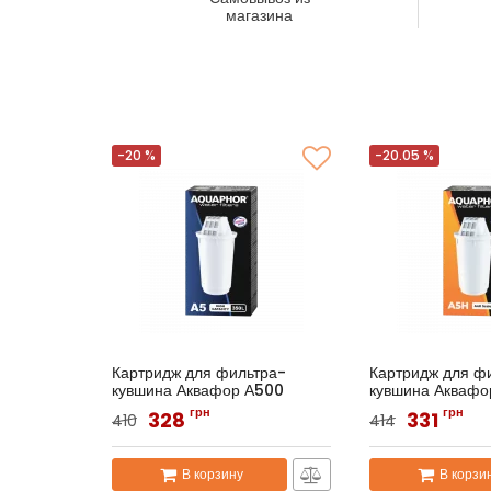
магазина
-20 %
-20.05 %
Картридж для фильтра-
Картридж для ф
кувшина Аквафор А500
кувшина Аквафо
Артикул:
Аквафор A5
Артикул:
Аквафор 
грн
грн
328
331
410
414
В корзину
В корзи