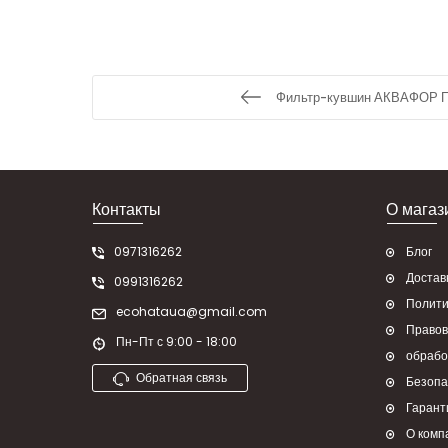
Фильтр-кувшин АКВАФОР П
Контакты
О магаз
0971316262
Блог
Достав
0991316262
Полити
ecohataua@gmail.com
Правов
Пн-Пт с 9:00 - 18:00
обрабо
Обратная связь
Безопа
Гарант
О комп