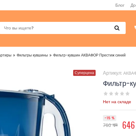
Блог
До
артиры
Фильтры кувшины
Фильтр-кувшин АКВАФОР Престиж синий
Артикул:
Суперцена
АКВАФ
Фильтр-к
Нет на складе
-15 %
646
760
грн