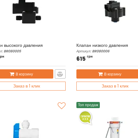
н высокого давления
Клапан низкого давления
л:
BR080005
Артикул:
BR080006
грн
грн
615
В корзину
В корзину
Заказ в 1 клик
Заказ в 1 клик
Топ продаж