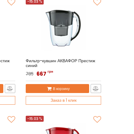
-15.03 %
стиж
Фильтр-кувшин АКВАФОР Престиж
синий
Артикул:
АКВАФОР Джаспер
грн
667
785
В корзину
Заказ в 1 клик
-15.03 %