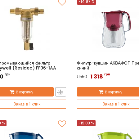
-14.97 %
промывающийся фильтр
Фильтр-кувшин АКВАФОР Пре
ywell (Resideo) FF06-1AA
синий
л:
FF06-1AA
Артикул:
АКВАФОР Орлеан
грн
грн
60
1 318
1 550
В корзину
В корзину
Заказ в 1 клик
Заказ в 1 клик
3 %
-15.03 %