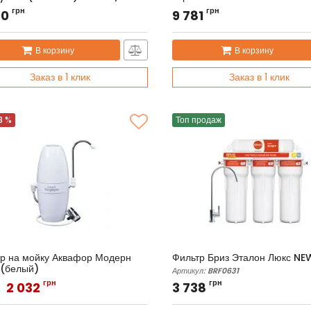
л:
FF06-3/4AA
Артикул:
BRF0440
грн
грн
00
9 781
В корзину
В корзину
Заказ в 1 клик
Заказ в 1 клик
8 %
Топ продаж
р на мойку Аквафор Модерн
Фильтр Бриз Эталон Люкс NE
 (белый)
Артикул:
BRF0631
л:
Модерн исп.2
грн
грн
2 032
3 738