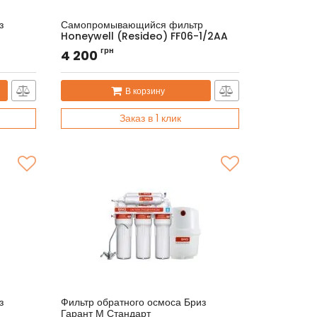
з
Самопромывающийся фильтр
Honeywell (Resideo) FF06-1/2AA
Артикул:
FF06-1/2AA
грн
4 200
В корзину
Заказ в 1 клик
з
Фильтр обратного осмоса Бриз
Гарант М Стандарт