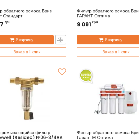
р обратного осмоса Бриз
Фильтр обратного осмоса Бри
т Стандарт
ГАРАНТ Оптима
л:
BRF0396
Артикул:
BRF0143
грн
грн
77
9 091
В корзину
В корзину
Заказ в 1 клик
Заказ в 1 клик
промывающийся фильтр
Фильтр обратного осмоса Бри
ywell (Resideo) FF06-3/4AA
Гарант М Оптима