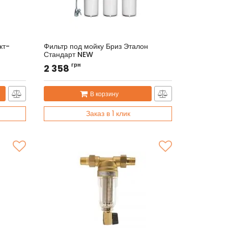
кт-
Фильтр под мойку Бриз Эталон
Стандарт NEW
Артикул:
BRF0853
грн
2 358
В корзину
Заказ в 1 клик