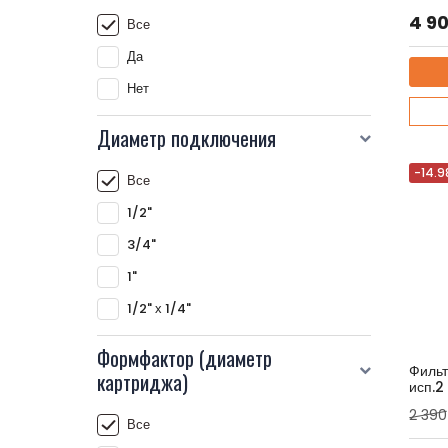
Артику
4 9
Все
Да
Нет
Диаметр подключения
-14.9
Все
1/2"
3/4"
1"
1/2" х 1/4"
Формфактор (диаметр
Фильт
картриджа)
исп.2
Артику
2 390
Все