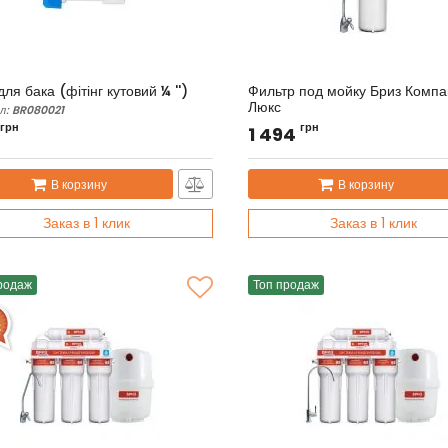
ля бака (фітінг кутовий ¼ '')
Фильтр под мойку Бриз Компа
Люкс
л:
BR080021
Артикул:
BRF0419
грн
грн
1 494
В корзину
В корзину
Заказ в 1 клик
Заказ в 1 клик
родаж
Топ продаж