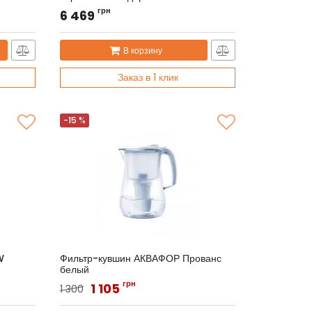
Артикул:
BRF0457
грн
6 469
В корзину
Заказ в 1 клик
-15 %
W
Фильтр-кувшин АКВАФОР Прованс
белый
Артикул:
Прованс
грн
1 105
1 300