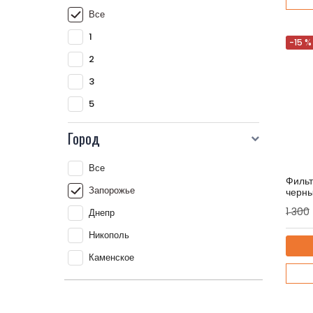
Все
1
-15 %
2
3
5
Город
Все
Филь
Запорожье
черн
Артику
1 300
Днепр
Никополь
Каменское