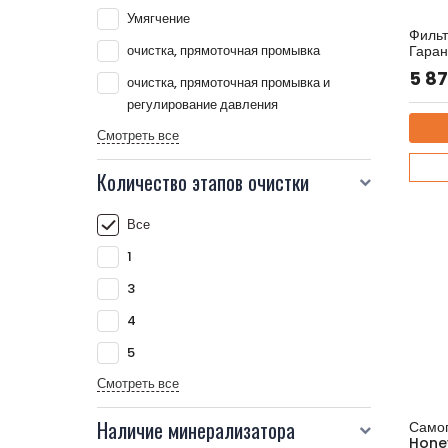
Умягчение
Фильт
очистка, прямоточная промывка
Гаран
Артику
5 8
очистка, прямоточная промывка и
регулирование давления
Смотреть все
Количество этапов очистки
Все
1
3
4
5
Смотреть все
Наличие минерализатора
Само
Hone