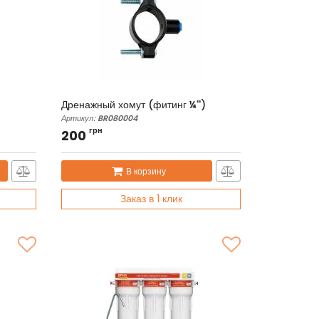
Дренажный хомут (фитинг ¼'')
Артикул:
BR080004
грн
200
В корзину
Заказ в 1 клик