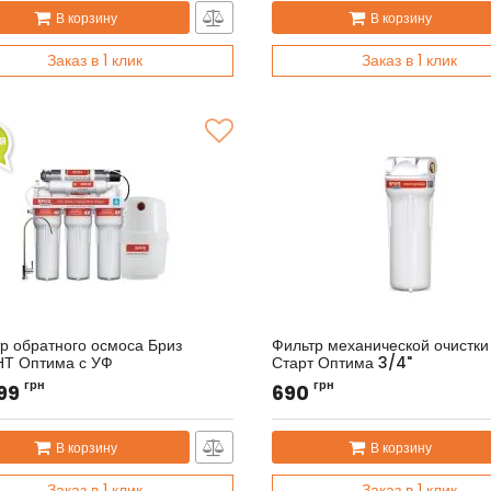
В корзину
В корзину
Заказ в 1 клик
Заказ в 1 клик
р обратного осмоса Бриз
Фильтр механической очистки
НТ Оптима с УФ
Старт Оптима 3/4"
л:
BRF0624
Артикул:
BRF0181
грн
грн
599
690
В корзину
В корзину
Заказ в 1 клик
Заказ в 1 клик