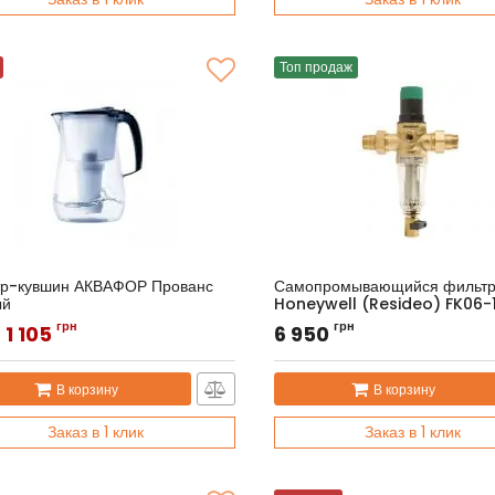
Топ продаж
тр-кувшин АКВАФОР Прованс
Самопромывающийся фильт
ый
Honeywell (Resideo) FK06-
л:
Прованс
Артикул:
FK06-1/2AA
грн
грн
1 105
6 950
В корзину
В корзину
Заказ в 1 клик
Заказ в 1 клик