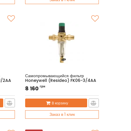
р
Самопромывающийся фильтр
1/2AA
Honeywell (Resideo) FK06-3/4AA
Артикул:
FK06-3/4AA
грн
8 160
В корзину
Заказ в 1 клик