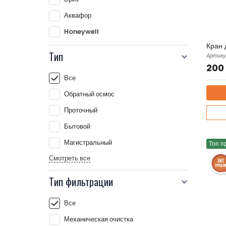
Аквафор
Honeywell
Кран д
Тип
Артику
200
Все
Обратный осмос
Проточный
Бытовой
Магистральный
Топ п
Смотреть все
Тип фильтрации
Все
Механическая очистка