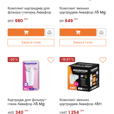
Комплект картриджів для
Комплект змінних
фільтра-глечика Аквафор
картриджів Аквафор А5 Mg
В100-8 (3 шт)
(2 шт.)
грн
грн
680
649
850
811
Артикул:
В100-8
Артикул:
Аквафор А5 Mg (2
шт.)
Заказ в 1 клік
Заказ в 1 клік
-20 %
-19.97 %
Картридж для фільтру-
Комплект змінних
глека Аквафор А5 Mg
картриджів Аквафор А5Н
(4 шт.)
Артикул:
Аквафор А5 Mg
грн
грн
340
1 254
425
1 567
Артикул:
Аквафор A5Н (4 шт.)