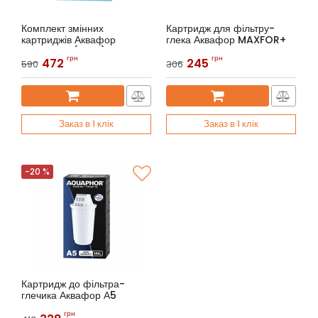
Комплект змінних
Картридж для фільтру-
картриджів Аквафор
глека Аквафор MAXFOR+
MAXFOR+ (2 шт.)
Артикул:
Аквафор MAXFOR+
грн
грн
472
245
590
306
Артикул:
Аквафор MAXFOR+ (2
шт.)
Заказ в 1 клік
Заказ в 1 клік
-20 %
Картридж до фільтра-
глечика Аквафор А5
Артикул:
Аквафор A5
грн