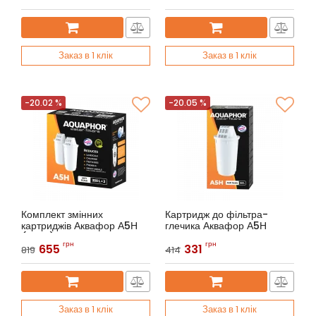
Заказ в 1 клік
Заказ в 1 клік
-20.02 %
-20.05 %
Комплект змінних
Картридж до фільтра-
картриджів Аквафор А5Н
глечика Аквафор А5Н
(2 шт.)
Артикул:
Аквафор A5Н
грн
грн
655
331
819
414
Артикул:
Аквафор A5Н (2 шт.)
Заказ в 1 клік
Заказ в 1 клік