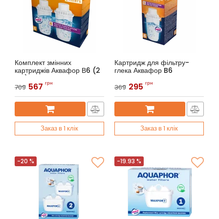
Комплект змінних
Картридж для фільтру-
картриджів Аквафор В6 (2
глека Аквафор B6
шт.)
Артикул:
Аквафор B6
грн
грн
567
295
709
369
Артикул:
Аквафор B6 (2 шт.)
Заказ в 1 клік
Заказ в 1 клік
-20 %
-19.93 %