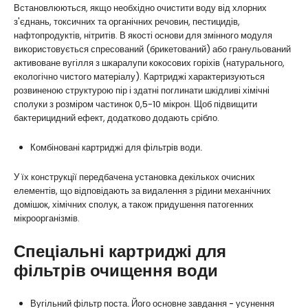
Встановлюються, якщо необхідно очистити воду від хлорних
з'єднань, токсичних та органічних речовин, пестицидів,
нафтопродуктів, нітритів. В якості основи для змінного модуля
використовується спресований (брикетований) або гранульований
активоване вугілля з шкаралупи кокосових горіхів (натурального,
екологічно чистого матеріалу). Картриджі характеризуються
розвиненою структурою пір і здатні поглинати шкідливі хімічні
сполуки з розміром частинок 0,5-10 мікрон. Щоб підвищити
бактерицидний ефект, додатково додають срібло.
Комбіновані картриджі для фільтрів води.
У їх конструкції передбачена установка декількох очисних
елементів, що відповідають за видалення з рідини механічних
домішок, хімічних сполук, а також придушення патогенних
мікроорганізмів.
Спеціальні картриджі для
фільтрів очищення води
Вугільний фільтр поста. Його основне завдання - усунення