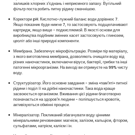
залишків хлорних з'єднань і неприємного запаху. Вугільний
фільтр поста робить питну рідину смачнішою.
Коректори pH. Кислотно-лужний баланс води дорівнює 7.
Якщо показник буде нижче 7, то застосовують подщелачивают
картридж, якщо вище - подкисляемой. В якості основи для
виробництва подібним змінних касет застосовують глинозем,
цеоліт або інші природні компоненти.
Мембрана. Забезпечує мікрофільтрацію. Розміри пір матеріалу,
з якого виготовлена мембрана, дозволяють очищати воду від
різних наночастинок, включаючи віруси, бактерії, грибки та інші
патогенні мікроорганізми. На виході ви отримуєте на 99% чисту
воду.
Структурізатор. Його основне завдання - зміна «пам'яті» питної
рідини і поділ її на дрібні наночастинки. Така вода краще
засвоюється організмом. Вживання цієї рідини благотворно
позначається на здоров'я людини - поліпшується кровотік,
активізуються обмінні процеси.
Мінералізатор. Покликаний збагачувати воду цінними
мінеральними речовинами: магнієм, залізом, кальцієм, фтором,
сульфатами, натрієм, калієм і ін.