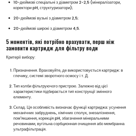
10-дюймові спеціальні з діаметром 2-2,5 (мінералізатори,
коректори pH, структуризатори);
20-дюймові вузькі з діаметром 2,5;
20-дюймові широкі з діаметром 4,5.
5 моментів, які потрібно врахувати, перш ніж
замовити картридж для фільтру води
Критерії вибору:
Призначення. Враховуйте, де використовується картридж: в
глечику, системі зворотного осмосу і т. Д.
Тип колби фільтруючого пристрою. Залежно від цієї
характеристики підбирається тип конструкції змінного
елементу.
Склад. Ця особливість визначає функції картриджа: усунення
механічних забруднень, хімічних сполук, знезалізнення,
пом'якшення, корекція pH, збагачення мінеральними
речовинами, вугільна сорбционная очищення або мембранна
ультрафільтрація.