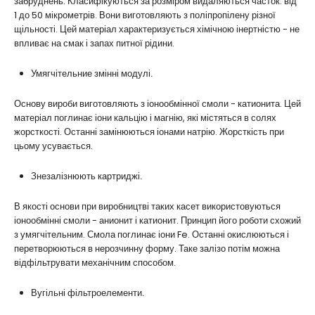
забруднень. Класифікуються за розміром видаляються часток: від
1 до 50 мікрометрів. Вони виготовляють з поліпропілену різної
щільності. Цей матеріал характеризується хімічною інертністю - не
впливає на смак і запах питної рідини.
Умягчітельние змінні модулі.
Основу вироби виготовляють з іонообмінної смоли - катионита. Цей
матеріал поглинає іони кальцію і магнію, які містяться в солях
жорсткості. Останні замінюються іонами натрію. Жорсткість при
цьому усувається.
Знезалізнюють картриджі.
В якості основи при виробництві таких касет використовуються
іонообмінні смоли - анионит і катионит. Принцип його роботи схожий
з умягчітельним. Смола поглинає іони Fe. Останні окислюються і
перетворюються в нерозчинну форму. Таке залізо потім можна
відфільтрувати механічним способом.
Вугільні фільтроелементи.