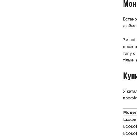
Мон
Встано
дюйма.
Змінні
прозор
типу о
тільки
Купи
У ката
профіл
Модел
Екофіл
Ecosof
Ecosof