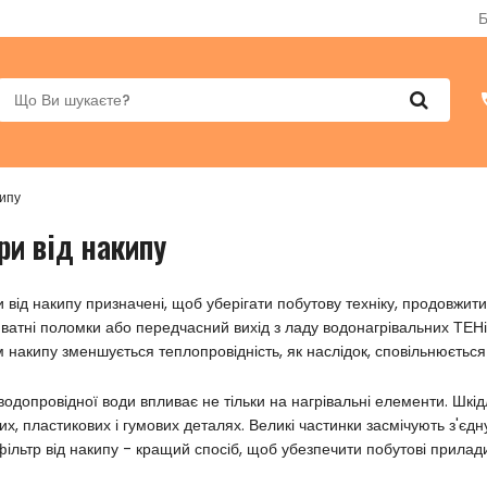
Б
кипу
ри від накипу
и від накипу призначені, щоб уберігати побутову техніку, продовжит
иватні поломки або передчасний вихід з ладу водонагрівальних ТЕНів
 накипу зменшується теплопровідність, як наслідок, сповільнюється 
 водопровідної води впливає не тільки на нагрівальні елементи. Шкі
их, пластикових і гумових деталях. Великі частинки засмічують з'єд
фільтр від накипу - кращий спосіб, щоб убезпечити побутові прилади