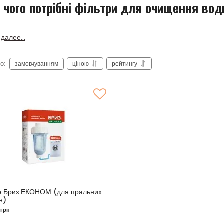
 чого потрібні фільтри для очищення вод
далее...
о:
замовчуванням
ціною
рейтингу
р Бриз ЕКОНОМ (для пральних
н)
л:
BRF0013
грн
0