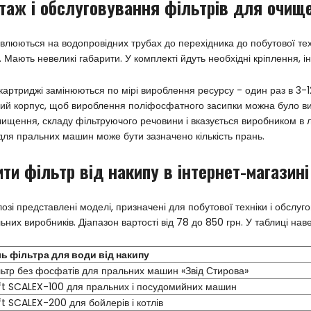
таж і обслуговування фільтрів для очище
влюються на водопровідних трубах до перехідника до побутової тех
 Мають невеликі габарити. У комплекті йдуть необхідні кріплення, ін
 картриджі замінюються по мірі вироблення ресурсу - один раз в 3-
ий корпус, щоб вироблення поліфосфатного засипки можна було виз
чищення, складу фільтруючого речовини і вказується виробником в л
 для пральних машин може бути зазначено кількість прань.
ти фільтр від накипу в інтернет-магазині
лозі представлені моделі, призначені для побутової техніки і обслу
ьних виробників. Діапазон вартості від 78 до 850 грн. У таблиці нав
ь фільтра для води від накипу
ьтр без фосфатів для пральних машин «Звід Стирова»
t SCALEX-100 для пральних і посудомийних машин
t SCALEX-200 для бойлерів і котлів