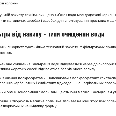
ові колонки.
ункцій захисту техніки, очищена «м'яка» вода має додаткові корисні 
ити на миючих засобах і засобах для споліскування пральних маши
ьтри від накипу - типи очищення води
ики використовують кілька технологій захисту. У фільтруючих при
уються.
анічне очищення. Фільтрація води відбувається через дрібнопористі
тинки жорстких солей відсіваються без хімічного впливу.
'якшення поліфосфатами. Наповнювач з поліфосфатних кристалів з
оренню карбонатних і силікатних відкладень на нагрівальних повер
ний обмін. Іонообмінні смоли заміщають іони магнію і кальцію, які у
нітні. Створюють магнітне поле, яке впливає на іони жорстких соле
ретворюючи їх нешкідливу форму.