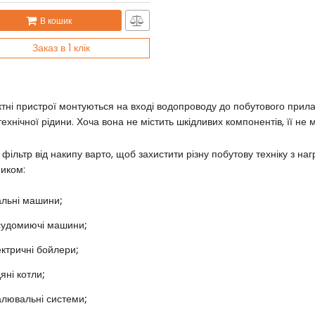
В кошик
Заказ в 1 клік
тні пристрої монтуються на вході водопроводу до побутового прила
 технічної рідини. Хоча вона не містить шкідливих компонентів, її не
 фільтр від накипу варто, щоб захистити різну побутову техніку з 
иком:
альні машини;
судомиючі машини;
ктричні бойлери;
яні котли;
лювальні системи;