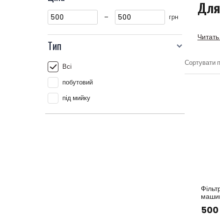
Для
-
грн
Читать 
Тип
Сортувати п
Всі
побутовий
під мийку
Фільт
маши
Артику
50