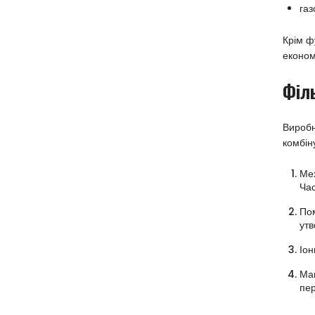
газ
Крім ф
економ
Філ
Виробн
комбін
Мех
Час
Пом
утв
Іон
Маг
пе