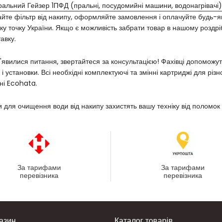
ральний Гейзер 1ПФД (пральні, посудомийні машини, водонагрівачі)
йте фільтр від накипу, оформляйте замовлення і оплачуйте будь-
ку точку України. Якщо є можливість забрати товар в нашому роздріб
авку.
'явилися питання, звертайтеся за консультацією! Фахівці допоможут
 і установки. Всі необхідні комплектуючі та змінні картриджі для рі
ні Ecohata.
и для очищення води від накипу захистять вашу техніку від поломок
За тарифами
За тарифами
перевізника
перевізника
азин
Каталог товарів