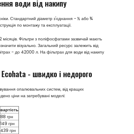
ння води від накипу
ніки. Стандартний діаметр з'єднання - ½ або ¾
струкція по монтажу та експлуатації.
12 місяців. Фільтри з поліфосфатами зазвичай мають
начити візуально. Загальний ресурс залежить від
ітрах - до 42000 л. На фільтрах для води від накипу
 Ecohata - швидко і недорого
говування опалювальних систем, від кращих
едено ціни на затребувані моделі:
вартість
88 грн
149 грн
439 грн