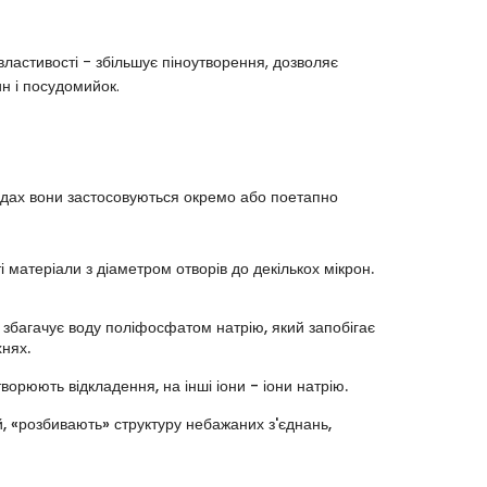
властивості - збільшує піноутворення, дозволяє
н і посудомийок.
ладах вони застосовуються окремо або поетапно
 матеріали з діаметром отворів до декількох мікрон.
багачує воду поліфосфатом натрію, який запобігає
хнях.
творюють відкладення, на інші іони - іони натрію.
й, «розбивають» структуру небажаних з'єднань,