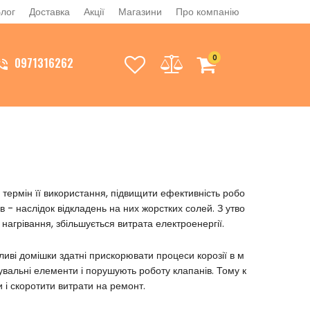
лог
Доставка
Акції
Магазини
Про компанію
0
0971316262
и термін її використання, підвищити ефективність робо
 - наслідок відкладень на них жорстких солей. З утво
нагрівання, збільшується витрата електроенергії.
дливі домішки здатні прискорювати процеси корозії в м
нувальні елементи і порушують роботу клапанів. Тому к
 і скоротити витрати на ремонт.