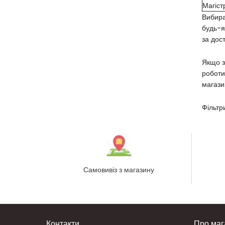
Магіст
Вибира
будь-я
за дост
Якщо з
роботи
магази
Фільтр
Самовивіз з магазину
Контакти
Про маг