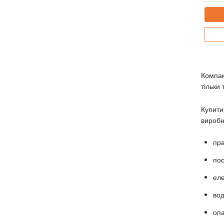
Компак
тільки
Купити
виробн
пр
по
еле
вод
опа