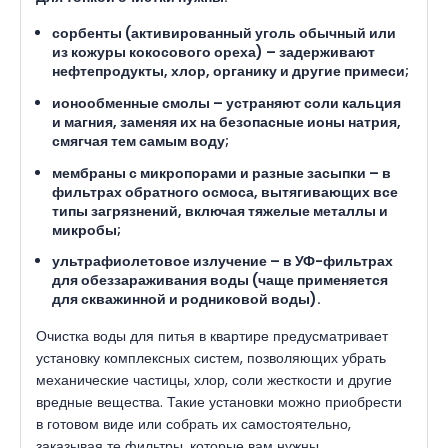
сорбенты
(активированный уголь обычный или
из кожуры кокосового ореха) – задерживают
нефтепродукты, хлор, органику и другие примеси;
ионообменные смолы
– устраняют соли кальция
и магния, заменяя их на безопасные ионы натрия,
смягчая тем самым воду;
мембраны с микропорами
и разные засыпки – в
фильтрах обратного осмоса, вытягивающих все
типы загрязнений, включая тяжелые металлы и
микробы;
ультрафиолетовое излучение
– в УФ-фильтрах
для обеззараживания воды (чаще применяется
для скважинной и родниковой воды).
Очистка воды для питья в квартире предусматривает
установку комплексных систем, позволяющих убрать
механические частицы, хлор, соли жесткости и другие
вредные вещества. Такие установки можно приобрести
в готовом виде или собрать их самостоятельно,
заказывая те фильтры, которые вам нужны.